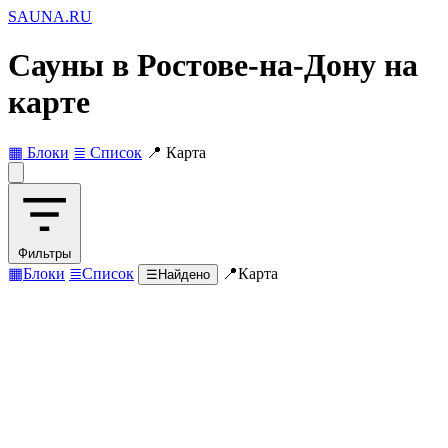
SAUNA
.RU
Сауны в Ростове-на-Дону на
карте
▦ Блоки
≣ Список
📍 Карта
Фильтры
▦
Блоки
≣
Список
📍
Карта
☰
Найдено