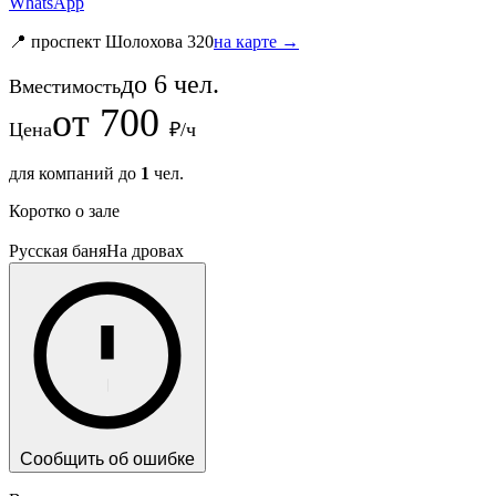
WhatsApp
📍 проспект Шолохова 320
на карте →
до
6
чел.
Вместимость
от
700
Цена
₽/ч
для компаний до
1
чел.
Коротко о зале
Русская баня
На дровах
Сообщить об ошибке