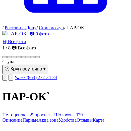
/
Ростов-на-Дону
/
Список саун
/
ПАР-ОК`
📷 0 фото
▦ Все фото
1 / 8
📷 Все фото
Сауна
🕐
Круглосуточно
▾
📞 +7 (863) 272-34-84
ПАР-ОК`
Нет оценок
|
📍 проспект Шолохова 320
Описание
Парные
Аква зона
Удобства
Отзывы
Карта