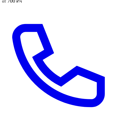
700
от
₽/ч